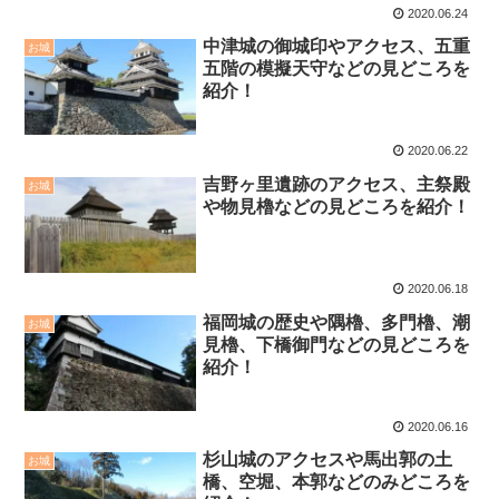
2020.06.24
中津城の御城印やアクセス、五重
お城
五階の模擬天守などの見どころを
紹介！
2020.06.22
吉野ヶ里遺跡のアクセス、主祭殿
お城
や物見櫓などの見どころを紹介！
2020.06.18
福岡城の歴史や隅櫓、多門櫓、潮
お城
見櫓、下橋御門などの見どころを
紹介！
2020.06.16
杉山城のアクセスや馬出郭の土
お城
橋、空堀、本郭などのみどころを