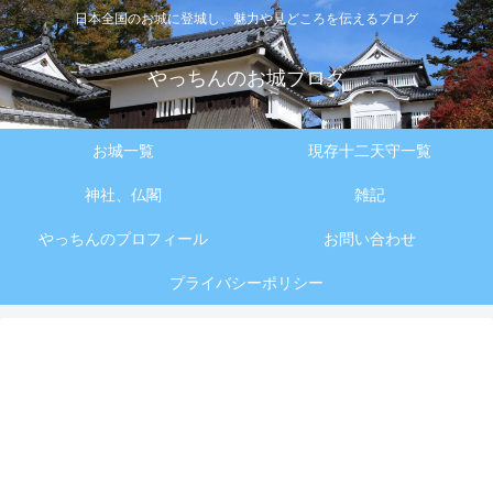
日本全国のお城に登城し、魅力や見どころを伝えるブログ
やっちんのお城ブログ
お城一覧
現存十二天守一覧
神社、仏閣
雑記
やっちんのプロフィール
お問い合わせ
プライバシーポリシー