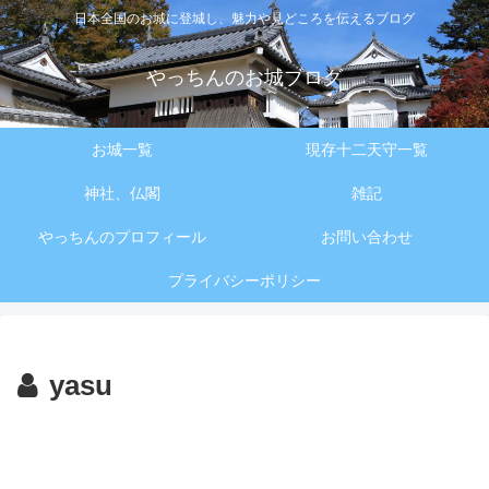
日本全国のお城に登城し、魅力や見どころを伝えるブログ
やっちんのお城ブログ
お城一覧
現存十二天守一覧
神社、仏閣
雑記
やっちんのプロフィール
お問い合わせ
プライバシーポリシー
yasu