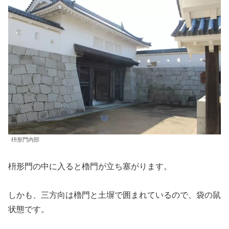
枡形門内部
枡形門の中に入ると櫓門が立ち塞がります。
しかも、三方向は櫓門と土塀で囲まれているので、袋の鼠
状態です。