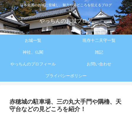
日本全国のお城に登城し、魅力や見どころを伝えるブログ
やっちんのお城ブログ
お城一覧
現存十二天守一覧
神社、仏閣
雑記
やっちんのプロフィール
お問い合わせ
プライバシーポリシー
赤穂城の駐車場、三の丸大手門や隅櫓、天
守台などの見どころを紹介！