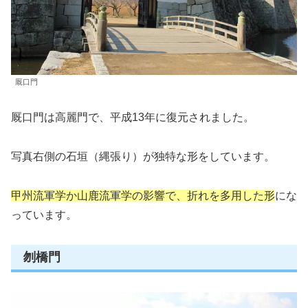
厩口門
厩口門は高麗門で、平成13年に復元されました。
写真右側の石垣（縄張り）が独特な形をしています。
甲州流軍学か山鹿流軍学の影響で、折れを多用した形
にな
っています。
刎橋門