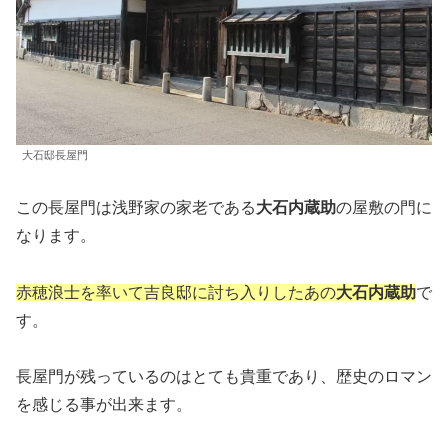
大石邸長屋門
この長屋門は浅野家の家老である
大石内蔵助
の屋敷の門に
なります。
赤穂浪士を率いて吉良邸に討ち入りしたあの
大石内蔵助
で
す。
長屋門が残っているのはとても貴重であり、歴史のロマン
を感じる事が出来ます。