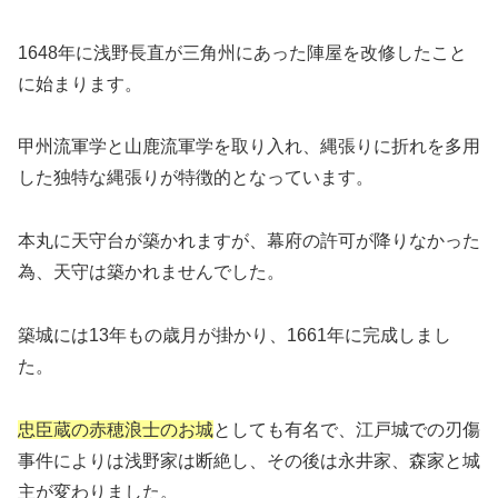
1648年に浅野長直が三角州にあった陣屋を改修したこと
に始まります。
甲州流軍学と山鹿流軍学を取り入れ、縄張りに折れを多用
した独特な縄張りが特徴的となっています。
本丸に天守台が築かれますが、幕府の許可が降りなかった
為、天守は築かれませんでした。
築城には13年もの歳月が掛かり、1661年に完成しまし
た。
忠臣蔵の赤穂浪士のお城
としても有名で、江戸城での刃傷
事件によりは浅野家は断絶し、その後は永井家、森家と城
主が変わりました。