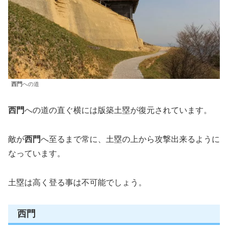
西門
への道
西門
への道の直ぐ横には版築土塁が復元されています。
敵が
西門
へ至るまで常に、土塁の上から攻撃出来るように
なっています。
土塁は高く登る事は不可能でしょう。
西門