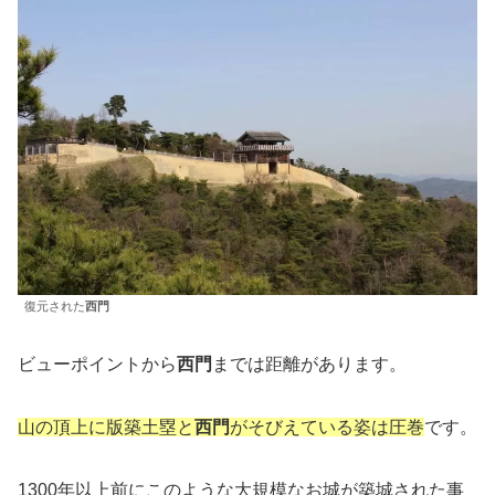
復元された
西門
ビューポイントから
西門
までは距離があります。
山の頂上に版築土塁と
西門
がそびえている姿は圧巻
です。
1300年以上前にこのような大規模なお城が築城された事