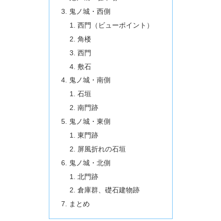
鬼ノ城・西側
西門（ビューポイント）
角楼
西門
敷石
鬼ノ城・南側
石垣
南門跡
鬼ノ城・東側
東門跡
屏風折れの石垣
鬼ノ城・北側
北門跡
倉庫群、礎石建物跡
まとめ