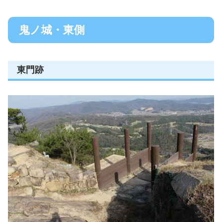
鬼ノ城・東側
東門跡