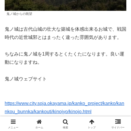
鬼ノ城からの眺望
鬼ノ城は古代山城の壮大な築城を体感出来るお城で、戦国
時代の近世城郭とはまったく違った雰囲気があります。
ちなみに鬼ノ城を1周するとくたくたになります。良い運
動になりますね。
鬼ノ城ウェブサイト
https://www.city.soja.okayama.jp/kanko_project/kanko/kan
nkou_bunnka/kankouti/kinojyo/kinojo.html
岡山県のオススメのお城
メニュー
ホーム
検索
トップ
サイドバー