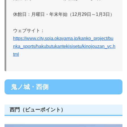
休館日：月曜日・年末年始（12月29日～1月3日）
ウェブサイト：
https://www.city.soja.okayama.jp/kanko_project/bu
nka_sports/hakubutukantekisisetu/kinojouzan_vc.h
tml
鬼ノ城・西側
西門（ビューポイント）