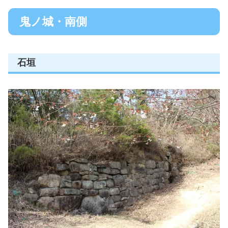
鬼ノ城・南側
石垣