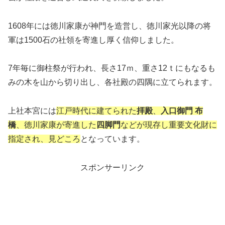
1608年には徳川家康が神門を造営し、徳川家光以降の将
軍は1500石の社領を寄進し厚く信仰しました。
7年毎に御柱祭が行われ、長さ17ｍ、重さ12ｔにもなるも
みの木を山から切り出し、各社殿の四隅に立てられます。
上社本宮には
江戸時代に建てられた
拝殿
、
入口御門 布
橋
、徳川家康が寄進した
四脚門
などが現存し重要文化財に
指定され、見どころ
となっています。
スポンサーリンク