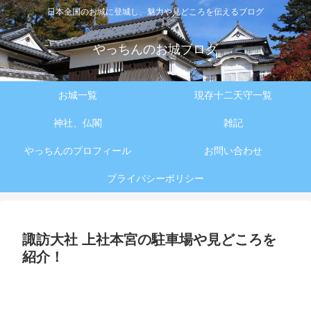
日本全国のお城に登城し、魅力や見どころを伝えるブログ
やっちんのお城ブログ
お城一覧
現存十二天守一覧
神社、仏閣
雑記
やっちんのプロフィール
お問い合わせ
プライバシーポリシー
諏訪大社 上社本宮の駐車場や見どころを
紹介！