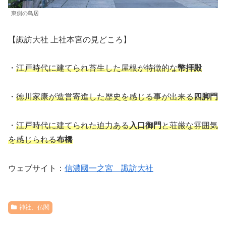
東側の鳥居
【諏訪大社 上社本宮の見どころ】
・
江戸時代に建てられ苔生した屋根が特徴的な
幣拝殿
・
徳川家康が造営寄進した歴史を感じる事が出来る
四脚門
・
江戸時代に建てられた迫力ある
入口御門
と荘厳な雰囲気
を感じられる
布橋
ウェブサイト：
信濃國一之宮 諏訪大社
神社、仏閣