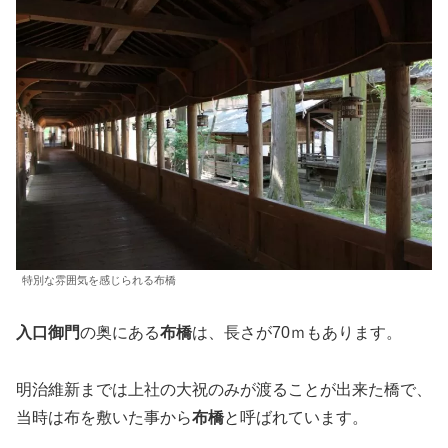
特別な雰囲気を感じられる布橋
入口御門
の奥にある
布橋
は、長さが70ｍもあります。
明治維新までは上社の大祝のみが渡ることが出来た橋で、
当時は布を敷いた事から
布橋
と呼ばれています。