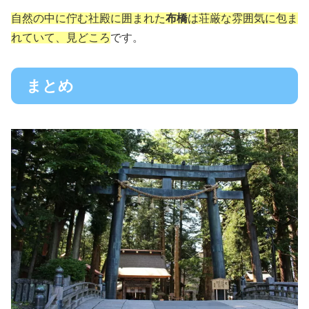
自然の中に佇む社殿に囲まれた
布橋
は荘厳な雰囲気に包ま
れていて、見どころ
です。
まとめ