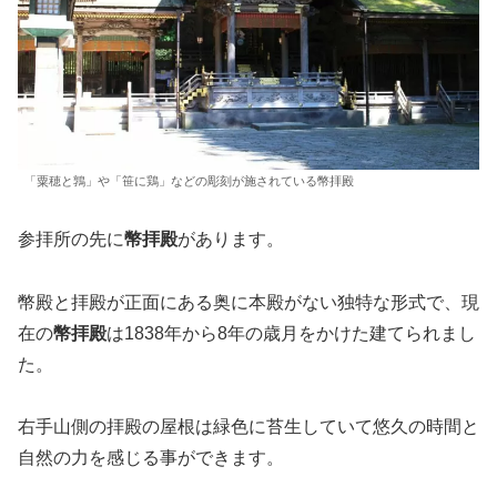
「粟穂と鶉」や「笹に鶏」などの彫刻が施されている幣拝殿
参拝所の先に
幣拝殿
があります。
幣殿と拝殿が正面にある奥に本殿がない独特な形式で、現
在の
幣拝殿
は1838年から8年の歳月をかけた建てられまし
た。
右手山側の拝殿の屋根は緑色に苔生していて悠久の時間と
自然の力を感じる事ができます。