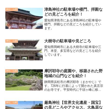
津島神社の駐車場や楼門、拝殿な
神社、仏閣
どの見どころを紹介！
愛知県津島市にある津島神社の駐車場や
楼門、拝殿などの見どころを紹介してい
ます。
大樹寺の駐車場や見どころ
神社、仏閣
愛知県岡崎市にある大樹寺の駐車場や三
門、本堂、多宝塔などの見どころを紹介
しています。
摩訶耶寺の庭園や、移築された野
神社、仏閣
地城の山門などを紹介！
静岡県浜松市の摩訶耶寺（まかやじ）で
す。726年に行基によって開かれた真言宗
のお寺です。平安時代に千頭ヶ峰に移さ
れ真萱寺となり、その後、摩訶耶寺と名
前が変わりました。平安時代末期に一条
天皇の勅願により、今の場所に移されま
厳島神社【世界文化遺産・国宝】
神社、仏閣
した。ご本尊は厄除正...
の見どころやアクセス、大鳥居な