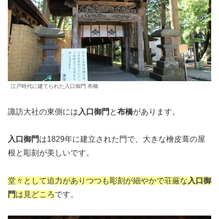
江戸時代に建てられた入口御門 布橋
諏訪大社の東側には
入口御門
と
布橋
があります。
入口御門
は1829年に建立された門で、大きな檜皮葺の屋
根と彫刻が美しいです。
堂々として迫力がありつつも彫刻が細やかで荘厳な
入口御
門
は見どころ
です。