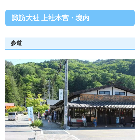
諏訪大社 上社本宮・境内
参道