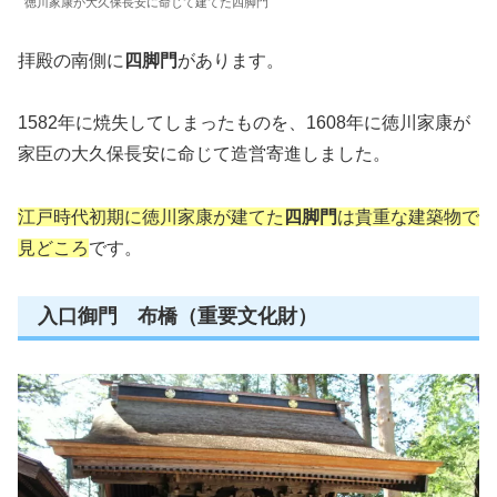
徳川家康が大久保長安に命じて建てた四脚門
拝殿の南側に
四脚門
があります。
1582年に焼失してしまったものを、1608年に徳川家康が
家臣の大久保長安に命じて造営寄進しました。
江戸時代初期に徳川家康が建てた
四脚門
は貴重な建築物で
見どころ
です。
入口御門 布橋（重要文化財）