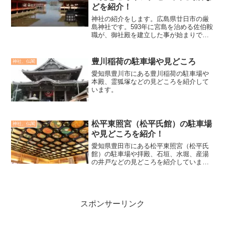
どを紹介！
神社の紹介をします。広島県廿日市の厳
島神社です。593年に宮島を治める佐伯鞍
職が、御社殿を建立した事が始まりで
す。1168年に平清盛が寝殿造りに大改修
を行い、現在に残る厳島神社となりまし
た。室町時代には足利尊氏、戦国時代に
豊川稲荷の駐車場や見どころ
神社、仏閣
は、安芸の大名であ...
愛知県豊川市にある豊川稲荷の駐車場や
本殿、霊狐塚などの見どころを紹介して
います。
松平東照宮（松平氏館）の駐車場
神社、仏閣
や見どころを紹介！
愛知県豊田市にある松平東照宮（松平氏
館）の駐車場や拝殿、石垣、水堀、産湯
の井戸などの見どころを紹介していま
す。
スポンサーリンク