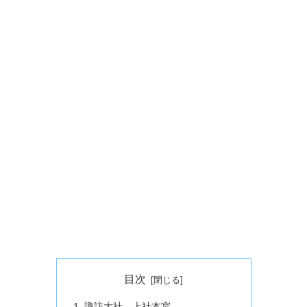
目次
諏訪大社 上社本宮