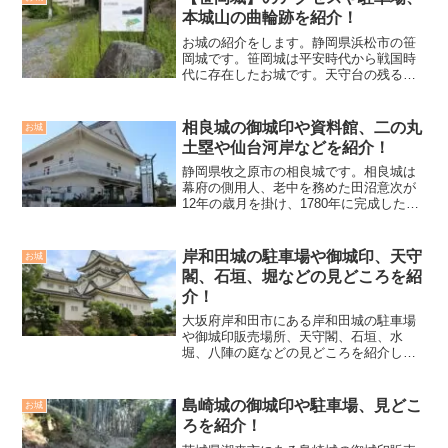
本城山の曲輪跡を紹介！
お城の紹介をします。静岡県浜松市の笹
岡城です。笹岡城は平安時代から戦国時
代に存在したお城です。天守台の残る二
俣城が築城される前までは、こちらが二
俣城とされていました。城跡の調査が行
われた際には、古銭や陶磁器片、漆器、
相良城の御城印や資料館、二の丸
お城
木製品、建物跡、井戸跡な...
土塁や仙台河岸などを紹介！
静岡県牧之原市の相良城です。相良城は
幕府の側用人、老中を務めた田沼意次が
12年の歳月を掛け、1780年に完成した平
城です。萩間川河口に立地し、城域は東
西500ｍ、南北450ｍに及ぶ、近世城郭で
した。しかし、天守は築かれず、代わり
岸和田城の駐車場や御城印、天守
お城
に本丸御殿や...
閣、石垣、堀などの見どころを紹
介！
大坂府岸和田市にある岸和田城の駐車場
や御城印販売場所、天守閣、石垣、水
堀、八陣の庭などの見どころを紹介して
います。
島崎城の御城印や駐車場、見どこ
お城
ろを紹介！