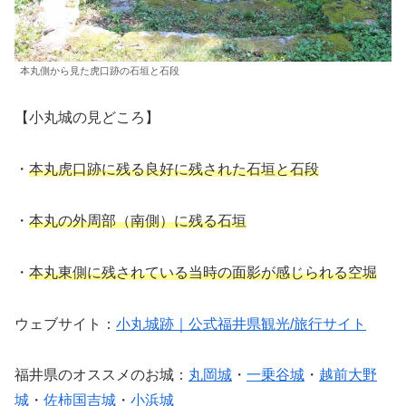
本丸側から見た虎口跡の石垣と石段
【小丸城の見どころ】
・
本丸虎口跡に残る良好に残された石垣と石段
・
本丸の外周部（南側）に残る石垣
・
本丸東側に残されている当時の面影が感じられる空堀
ウェブサイト：
小丸城跡｜公式福井県観光/旅行サイト
福井県のオススメのお城：
丸岡城
・
一乗谷城
・
越前大野
城
・
佐柿国吉城
・
小浜城