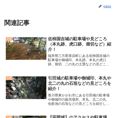
yasu
関連記事
佐柿国吉城の駐車場や見どころ
お城
（本丸跡、虎口跡、堀切など）紹
介！
福井県三方郡美浜町にある佐柿国吉城の
駐車場や御城印、本丸跡、本丸の虎口
跡、堀切、二の丸の土塁などの見どころ
を紹介しています。
引田城の駐車場や御城印、本丸や
お城
北二の丸の石垣などの見どころを
紹介！
香川県東かがわ市にある引田城の駐車場
や御城印の販売場所、本丸、北二の丸、
化粧池の石垣などの見どころを紹介して
います。
【笹岡城】のアクセスや駐車場、
お城