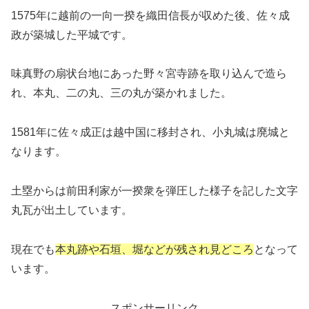
1575年に越前の一向一揆を織田信長が収めた後、佐々成
政が築城した平城です。
味真野の扇状台地にあった野々宮寺跡を取り込んで造ら
れ、本丸、二の丸、三の丸が築かれました。
1581年に佐々成正は越中国に移封され、小丸城は廃城と
なります。
土塁からは前田利家が一揆衆を弾圧した様子を記した文字
丸瓦が出土しています。
現在でも
本丸跡や石垣、堀などが残され見どころ
となって
います。
スポンサーリンク