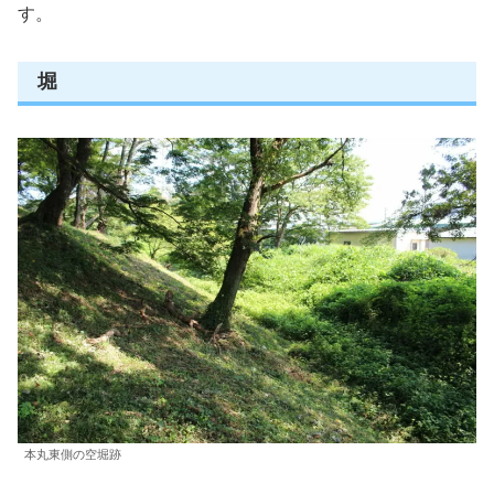
す。
堀
本丸東側の空堀跡