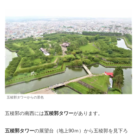
五稜郭タワーからの景色
五稜郭の南西には
五稜郭タワー
があります。
五稜郭タワー
の展望台（地上90ｍ）から五稜郭を見下ろ