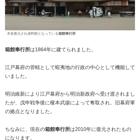
木造復元され資料館となっている
箱館奉行所
箱館奉行所
は1864年に建てられました。
江戸幕府の管轄として蝦夷地の行政の中心として機能して
いました。
明治維新により江戸幕府から明治新政府へ受け渡されまし
たが、戊申戦争後に榎本武揚によって奪取され、旧幕府軍
の拠点となりました。
ちなみに、現在の
箱館奉行所
は2010年に復元されたもの
になります。