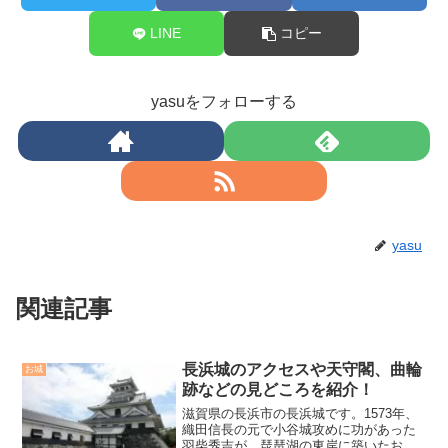
LINE
コピー
yasuをフォローする
yasu
関連記事
長浜城のアクセスや天守閣、曲輪
お城
跡などの見どころを紹介！
滋賀県の長浜市の長浜城です。1573年、
織田信長の元で小谷城攻めに功があった
羽柴秀吉が、琵琶湖の東岸に築いたお城