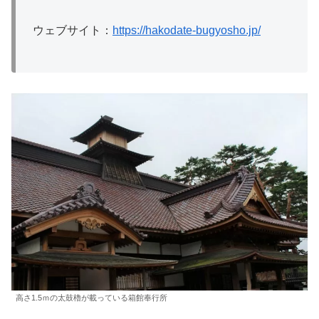
ウェブサイト：
https://hakodate-bugyosho.jp/
高さ1.5ｍの太鼓櫓が載っている箱館奉行所