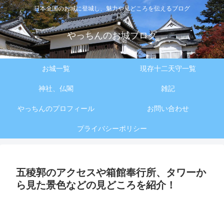
日本全国のお城に登城し、魅力や見どころを伝えるブログ
やっちんのお城ブログ
お城一覧
現存十二天守一覧
神社、仏閣
雑記
やっちんのプロフィール
お問い合わせ
プライバシーポリシー
五稜郭のアクセスや箱館奉行所、タワーか
ら見た景色などの見どころを紹介！