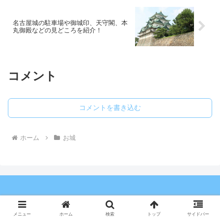
名古屋城の駐車場や御城印、天守閣、本
丸御殿などの見どころを紹介！
コメント
コメントを書き込む
ホーム
お城
やっちんのお城ブログ
お城一覧
現存十二天守一覧
メニュー
ホーム
検索
トップ
サイドバー