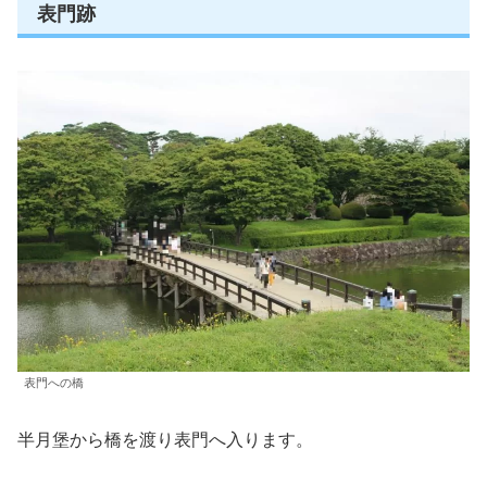
表門跡
表門への橋
半月堡から橋を渡り表門へ入ります。