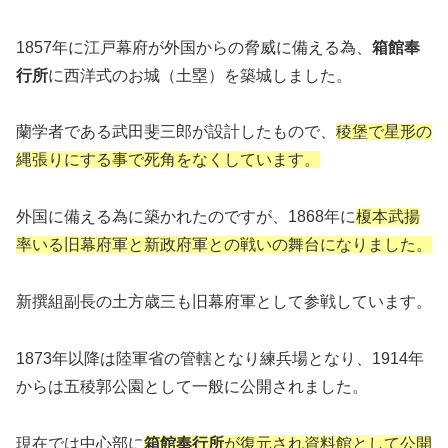
1857年に江戸幕府が外国からの脅威に備える為、
箱館奉
行所
に西洋式のお城（土塁）を築城しました。
蘭学者である武田斐三郎が設計したもので、
稜堡で星形の
縄張りにする事で死角をなくしています。
外国に備える為に築かれたのですが、1868年に
榎本武揚
率いる旧幕府軍と新政府軍との戦いの舞台になりました。
新撰組副長の土方歳三も旧幕府軍として参戦しています。
1873年以降は陸軍省の管轄となり練兵場となり、1914年
からは五稜郭公園として一般に公開されました。
現在では中心部に
箱館奉行所
が復元され資料館として公開