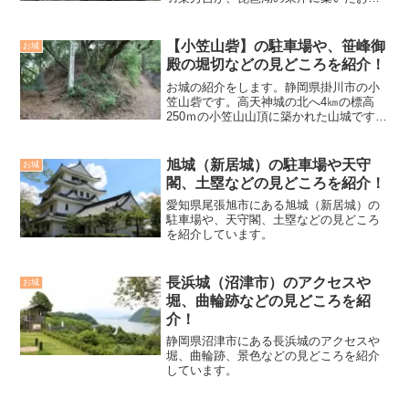
です。当時は今浜と呼ばれていた場所に
小谷城で使われていた資材を使用して築
城し、名前も長浜と改名しました。羽柴
【小笠山砦】の駐車場や、笹峰御
お城
秀吉が初めで自身の居...
殿の堀切などの見どころを紹介！
お城の紹介をします。静岡県掛川市の小
笠山砦です。高天神城の北へ4㎞の標高
250ｍの小笠山山頂に築かれた山城です。
1568年に徳川家康が、掛川城の今川氏真
を攻める時にこの小笠山に陣を敷きまし
た。1581年の高天神城攻めの際には小笠
旭城（新居城）の駐車場や天守
お城
山に砦を築き...
閣、土塁などの見どころを紹介！
愛知県尾張旭市にある旭城（新居城）の
駐車場や、天守閣、土塁などの見どころ
を紹介しています。
長浜城（沼津市）のアクセスや
お城
堀、曲輪跡などの見どころを紹
介！
静岡県沼津市にある長浜城のアクセスや
堀、曲輪跡、景色などの見どころを紹介
しています。