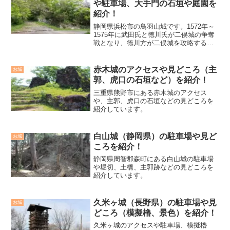
や駐車場、大手門の石垣や庭園を
紹介！
静岡県浜松市の鳥羽山城です。1572年～
1575年に武田氏と徳川氏が二俣城の争奪
戦となり、徳川方が二俣城を攻略する為
に鳥羽山城に本陣を敷きました。1590年
に徳川家康が関東に移封されると、堀尾
吉晴が二俣城と鳥羽山城を領有すると、
赤木城のアクセスや見どころ（主
お城
主要部に石垣...
郭、虎口の石垣など）を紹介！
三重県熊野市にある赤木城のアクセス
や、主郭、虎口の石垣などの見どころを
紹介しています。
白山城（静岡県）の駐車場や見ど
お城
ころを紹介！
静岡県周智郡森町にある白山城の駐車場
や堀切、土橋、主郭跡などの見どころを
紹介しています。
久米ヶ城（長野県）の駐車場や見
お城
どころ（模擬櫓、景色）を紹介！
久米ヶ城のアクセスや駐車場、模擬櫓