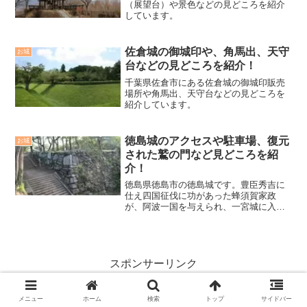
（展望台）や景色などの見どころを紹介
しています。
佐倉城の御城印や、角馬出、天守
お城
台などの見どころを紹介！
千葉県佐倉市にある佐倉城の御城印販売
場所や角馬出、天守台などの見どころを
紹介しています。
徳島城のアクセスや駐車場、復元
お城
された鷲の門など見どころを紹
介！
徳島県徳島市の徳島城です。豊臣秀吉に
仕え四国征伐に功があった蜂須賀家政
が、阿波一国を与えられ、一宮城に入城
しましたが、手狭の為、吉野川河口の渭
山に徳島城を築城しました。渭山山頂部
の本丸、東二の丸、西二の丸、などの詰
めの城部分と、麓の居館部分...
スポンサーリンク
メニュー
ホーム
検索
トップ
サイドバー