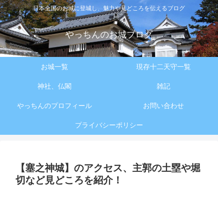
日本全国のお城に登城し、魅力や見どころを伝えるブログ
やっちんのお城ブログ
お城一覧
現存十二天守一覧
神社、仏閣
雑記
やっちんのプロフィール
お問い合わせ
プライバシーポリシー
【塞之神城】のアクセス、主郭の土塁や堀
切など見どころを紹介！