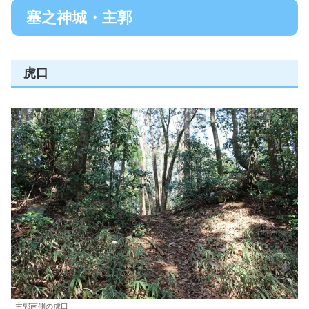
塞之神城・主郭
虎口
主郭南側の虎口