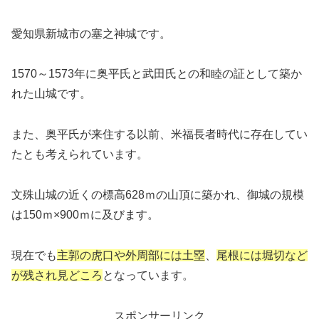
愛知県新城市の塞之神城です。
1570～1573年に奥平氏と武田氏との和睦の証として築か
れた山城です。
また、奥平氏が来住する以前、米福長者時代に存在してい
たとも考えられています。
文殊山城の近くの標高628ｍの山頂に築かれ、御城の規模
は150ｍ×900ｍに及びます。
現在でも
主郭の虎口や外周部には土塁
、
尾根には堀切など
が残され見どころ
となっています。
スポンサーリンク