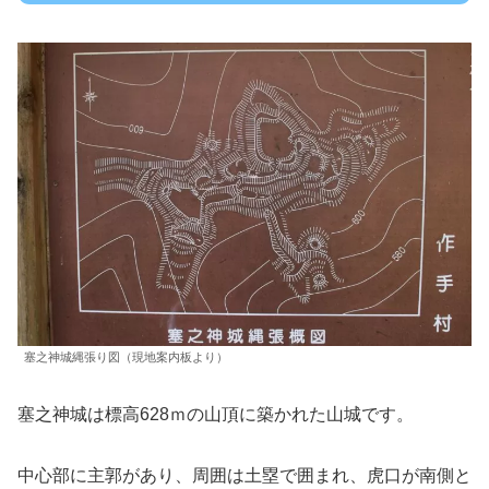
塞之神城縄張り図（現地案内板より）
塞之神城は標高628ｍの山頂に築かれた山城です。
中心部に主郭があり、周囲は土塁で囲まれ、虎口が南側と