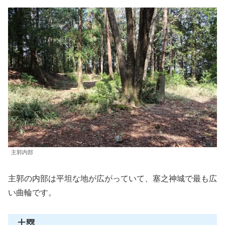
主郭内部
主郭の内部は平坦な地が広がっていて、塞之神城で最も広
い曲輪です。
土塁