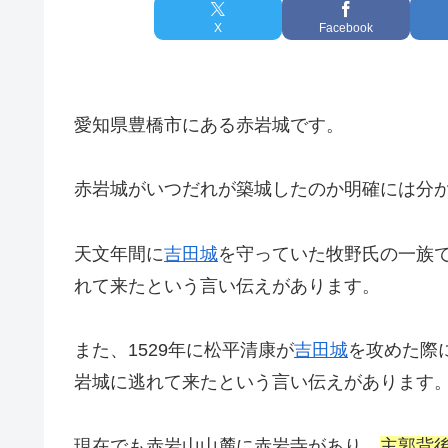
X
Facebook
愛知県豊橋市にある赤岩城です。
赤岩城がいつだれが築城したのか明確には分
天文年間に
吉田城
を守っていた牧野氏の一族
れて来たという言い伝えがあります。
また、1529年に松平清康が
吉田城
を攻めた際
岩城に逃れて来たという言い伝えがあります
現在でも赤岩山山麓に赤岩寺があり、
主郭背