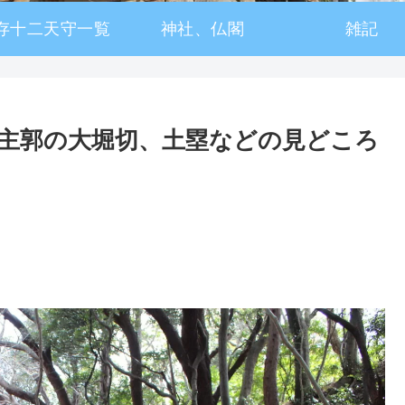
存十二天守一覧
神社、仏閣
雑記
主郭の大堀切、土塁などの見どころ