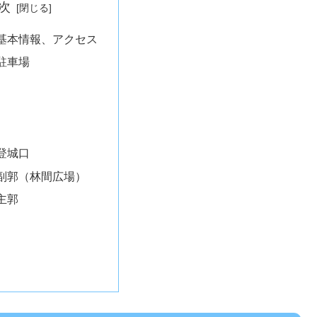
次
基本情報、アクセス
駐車場
登城口
副郭（林間広場）
主郭