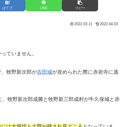
はてブ
LINE
コピー
2022.03.11
2022.04.03
かっていません。
で、牧野新次郎が
吉田城
が攻められた際に赤岩寺に逃
に、牧野新次郎成勝と牧野新三郎成村が牛久保城と赤
。
後には大堀切と土塁が残され見どころ
となっていま