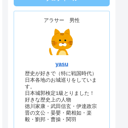
アラサー 男性
yasu
歴史が好きで（特に戦国時代）
日本各地のお城巡りをしていま
す。
日本城郭検定1級とりました！
好きな歴史上の人物
徳川家康・武田信玄・伊達政宗
晋の文公・晏嬰・藺相如・楽
毅・劉邦・曹操・関羽