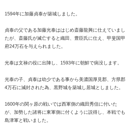
1594年に加藤貞泰が築城しました。
貞泰の父である加藤光泰ははじめ斎藤龍興に仕えていまし
たが、斎藤氏が滅亡すると織田、豊臣氏に仕え、甲斐国甲
府24万石を与えられました。
光泰は文禄の役に出陣し、1593年に朝鮮で病没します。
光泰の子、貞泰は幼少である事から美濃国厚見郡、方県郡
4万石に減封された為、黒野城を築城し居城としました。
1600年の関ヶ原の戦いでは西軍側の織田秀信に付いた
が、加勢した諸将に東軍側に付くように説得し、本戦でも
島津軍と戦いました。