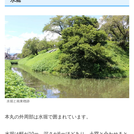
水堀と南東櫓跡
本丸の外周部は水堀で囲まれています。
水堀は幅が10ｍ、深さが6ｍほどあり、土塁と合わせると