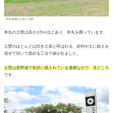
本丸内側から見た土塁
本丸の土塁は高さが5ｍほどあり、本丸を囲っています。
土塁のほとんどは叩き土居と呼ばれる、砂利や土に粘土を
混ぜて叩いて固める工法で築かれました。
土塁は黒野城で良好に残されている遺構なので、見どころ
です。