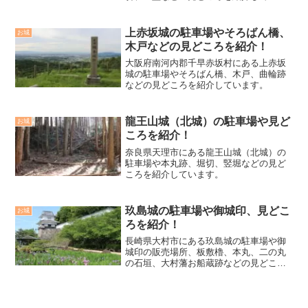
す。
上赤坂城の駐車場やそろばん橋、
お城
木戸などの見どころを紹介！
大阪府南河内郡千早赤坂村にある上赤坂
城の駐車場やそろばん橋、木戸、曲輪跡
などの見どころを紹介しています。
龍王山城（北城）の駐車場や見ど
お城
ころを紹介！
奈良県天理市にある龍王山城（北城）の
駐車場や本丸跡、堀切、竪堀などの見ど
ころを紹介しています。
玖島城の駐車場や御城印、見どこ
お城
ろを紹介！
長崎県大村市にある玖島城の駐車場や御
城印の販売場所、板敷櫓、本丸、二の丸
の石垣、大村藩お船蔵跡などの見どころ
を紹介しています。