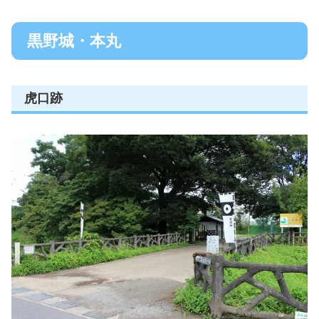
黒野城・本丸
虎口跡