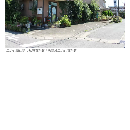
二の丸跡に建つ私設資料館「黒野城二の丸資料館」