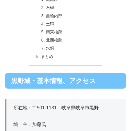
石碑
曲輪内部
土塁
南東櫓跡
北西櫓跡
水堀
まとめ
黒野城・基本情報、アクセス
所在地：〒501‐1131 岐阜県岐阜市黒野
城 主：加藤氏