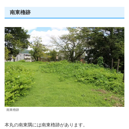
南東櫓跡
南東櫓跡
本丸の南東隅には南東櫓跡があります。