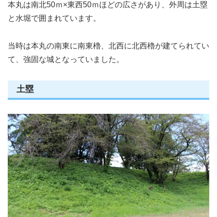
本丸は南北50ｍ×東西50ｍほどの広さがあり、外周は土塁
と水堀で囲まれています。
当時は本丸の南東に南東櫓、北西に北西櫓が建てられてい
て、強固な城となっていました。
土塁