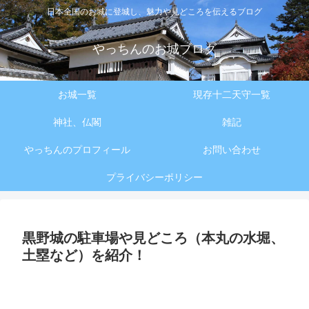
日本全国のお城に登城し、魅力や見どころを伝えるブログ
やっちんのお城ブログ
お城一覧
現存十二天守一覧
神社、仏閣
雑記
やっちんのプロフィール
お問い合わせ
プライバシーポリシー
黒野城の駐車場や見どころ（本丸の水堀、
土塁など）を紹介！