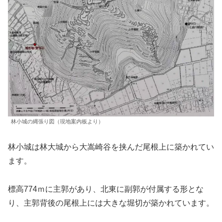
林小城の縄張り図（現地案内板より）
林小城は林大城から大嵩崎谷を挟んだ尾根上に築かれてい
ます。
標高774ｍに主郭があり、北東に副郭が付属する形とな
り、主郭背後の尾根上には大きな堀切が築かれています。