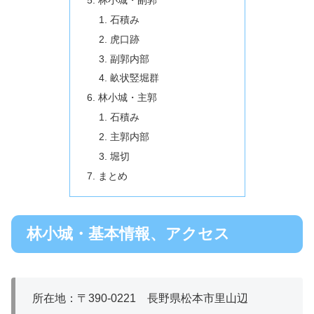
石積み
虎口跡
副郭内部
畝状竪堀群
林小城・主郭
石積み
主郭内部
堀切
まとめ
林小城・基本情報、アクセス
所在地：〒390‐0221 長野県松本市里山辺