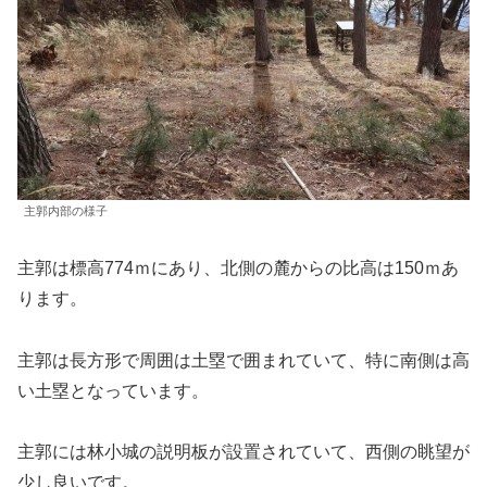
主郭内部の様子
主郭は標高774ｍにあり、北側の麓からの比高は150ｍあ
ります。
主郭は長方形で周囲は土塁で囲まれていて、特に南側は高
い土塁となっています。
主郭には林小城の説明板が設置されていて、西側の眺望が
少し良いです。