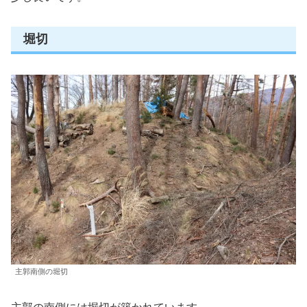
堀切
主郭南側の堀切