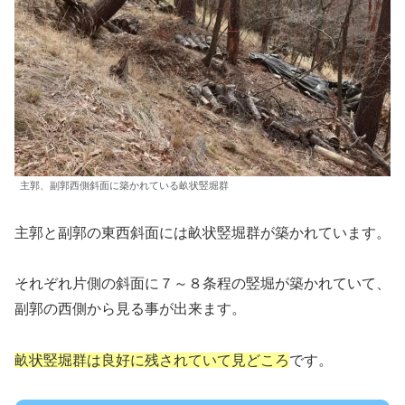
主郭、副郭西側斜面に築かれている畝状竪堀群
主郭と副郭の東西斜面には畝状竪堀群が築かれています。
それぞれ片側の斜面に７～８条程の竪堀が築かれていて、
副郭の西側から見る事が出来ます。
畝状竪堀群は良好に残されていて見どころ
です。