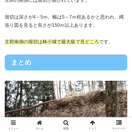
主郭の南側には堀切が築かれています。
堀切は深さが4～5ｍ、幅は5～7ｍ程あるかと思われ、縄
張り図を見ると長さが150ｍ以上あります。
主郭南側の堀切は林小城で最大級で見どころ
です。
まとめ
メニュー
ホーム
検索
トップ
サイドバー