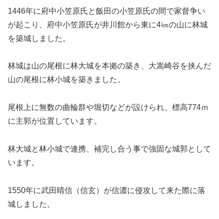
1446年に府中小笠原氏と飯田の小笠原氏の間で家督争い
が起こり、府中小笠原氏が井川館から東に4㎞の山に林城
を築城しました。
林城は山の尾根に林大城を本拠の築き、大嵩崎谷を挟んだ
山の尾根に林小城を築きました。
尾根上に無数の曲輪群や堀切などが設けられ、標高774ｍ
に主郭が位置しています。
林大城と林小城で連携、補完し合う事で強固な城郭として
います。
1550年に武田晴信（信玄）が信濃に侵攻して来た際に落
城しました。