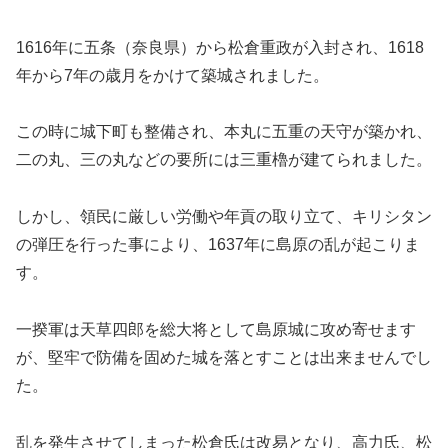
1616年に五条（奈良県）から松倉重政が入封され、1618
年から7年の歳月をかけて築城されました。
この時に城下町も整備され、本丸に五重の天守が築かれ、
二の丸、三の丸などの要所には三重櫓が建てられました。
しかし、領民に厳しい労働や年貢の取り立て、キリシタン
の弾圧を行った事により、1637年に島原の乱が起こりま
す。
一揆軍は天草四郎を総大将として島原城に攻め寄せます
が、堅牢で防備を固めた城を落とすことは出来ませんでし
た。
乱を発生させてしまった松倉氏は改易となり、高力氏、松