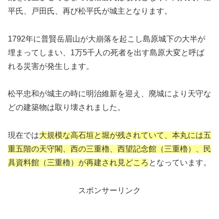
平氏、戸田氏、再び松平氏が城主となります。
1792年に普賢岳眉山が大崩落を起こし島原城下の大半が
埋まってしまい、1万5千人の死者を出す島原大変と呼ば
れる災害が発生します。
松平忠和が城主の時に明治維新を迎え、廃城により天守な
どの建築物は取り壊されました。
現在では
大規模な高石垣と堀が残されていて、本丸には五
重五階の天守閣、西の三重櫓、西望記念館（三重櫓）、民
具資料館（三重櫓）が再建され見どころ
となっています。
スポンサーリンク