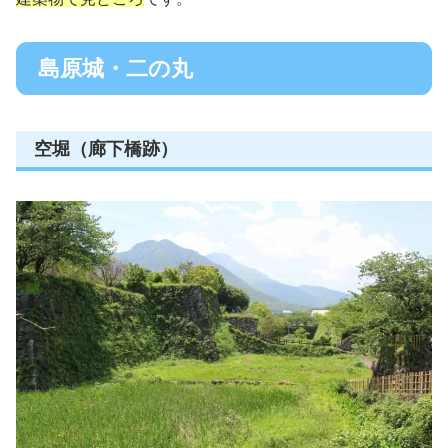
島原城・二の丸
空堀（廊下橋跡）