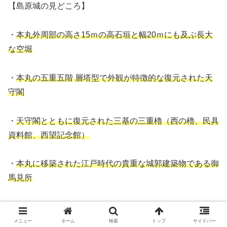
【島原城の見どころ】
・
本丸外周部の高さ15ｍの高石垣と幅20ｍにも及ぶ長大
な空堀
・
本丸の五重五階 層塔型で外観が特徴的な復元された天
守閣
・
天守閣とともに復元された三基の三重櫓（西の櫓、民具
資料館、西望記念館）
・
本丸に移築された江戸時代の貴重な城郭建築物である御
馬見所
ウェブサイト：
島原城 公式ホームページ
メニュー
ホーム
検索
トップ
サイドバー