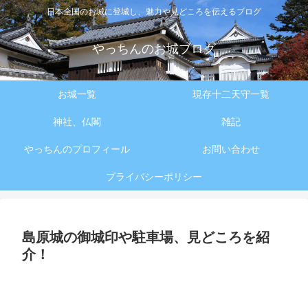
日本全国のお城に登城し、魅力や見どころを伝えるブログ
やっちんのお城ブログ
お城一覧
現存十二天守一覧
神社、仏閣
雑記
やっちんのプロフィール
お問い合わせ
プライバシーポリシー
島原城の御城印や駐車場、見どころを紹
介！