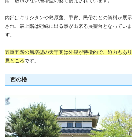
階、破風がない層塔型の姿で復元されています。
内部はキリシタンや島原藩、甲冑、民俗などの資料が展示
され、最上階は廻縁に出る事が出来る展望台となっていま
す。
五重五階の層塔型の天守閣は外観が特徴的で、迫力もあり
見どころ
です。
西の櫓