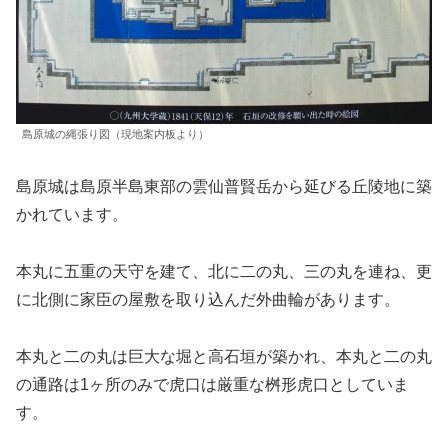
島原城の縄張り図（現地案内板より）
島原城は島原半島東部の雲仙普賢岳から延びる丘陵地に築
かれています。
本丸に五重の天守を建て、北に二の丸、三の丸を連ね、更
に北側に家臣の屋敷を取り込んだ外曲輪があります。
本丸と二の丸は巨大な堀と高石垣が築かれ、本丸と二の丸
の通路は1ヶ所のみで虎口は厳重な桝形虎口としていま
す。