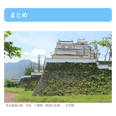
まとめ
本丸南側の堀、石垣、三重櫓（西望記念館）、天守閣