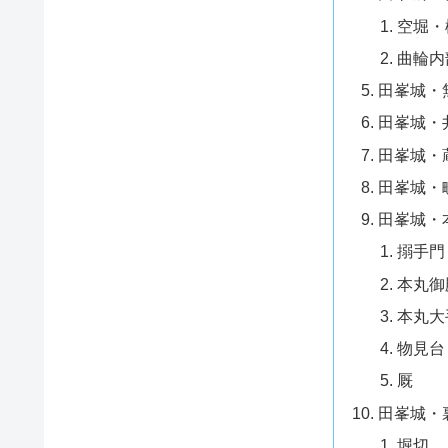
空堀・
曲輪内
田峯城・
田峯城・
田峯城・
田峯城・
田峯城・
搦手門
本丸御
本丸大
物見台
厩
田峯城・
堀切