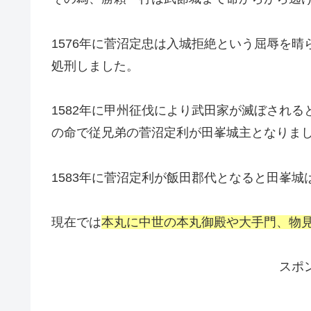
1576年に菅沼定忠は入城拒絶という屈辱を
処刑しました。
1582年に甲州征伐により武田家が滅ぼされ
の命で従兄弟の菅沼定利が田峯城主となりま
1583年に菅沼定利が飯田郡代となると田峯城
現在では
本丸に中世の本丸御殿や大手門、物
スポ