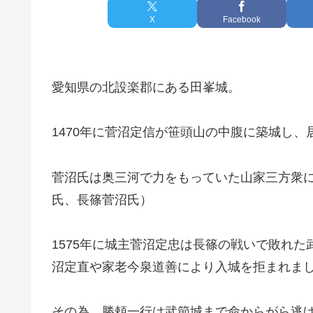
X
Facebook
愛知県の北設楽郡にある田峯城。
1470年に菅沼定信が笹頭山の中腹に築城し、
菅沼氏は奥三河で力をもっていた山家三方衆
氏、長篠菅沼氏）
1575年に城主菅沼定忠は長篠の戦いで敗れ
沼定直や家老今泉道善により入城を拒まれま
その為、勝頼一行は武節城まで命からがら逃