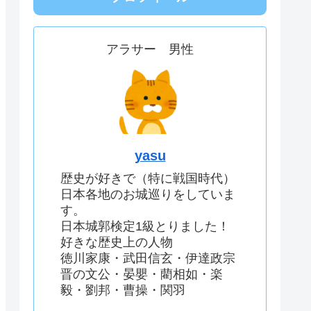
アラサー 男性
yasu
歴史が好きで（特に戦国時代）
日本各地のお城巡りをしていま
す。
日本城郭検定1級とりました！
好きな歴史上の人物
徳川家康・武田信玄・伊達政宗
晋の文公・晏嬰・藺相如・楽
毅・劉邦・曹操・関羽