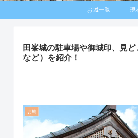
お城一覧
現
田峯城の駐車場や御城印、見ど
など）を紹介！
お城