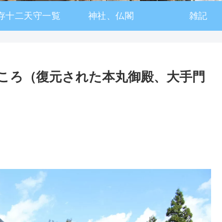
存十二天守一覧
神社、仏閣
雑記
ころ（復元された本丸御殿、大手門