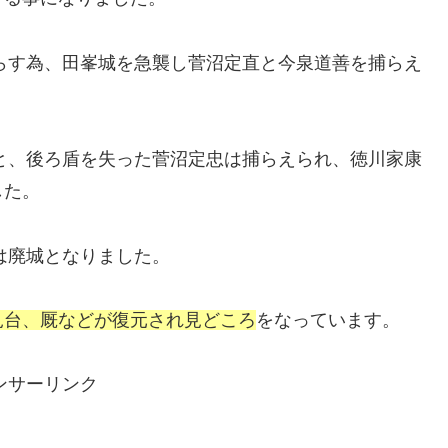
晴らす為、田峯城を急襲し菅沼定直と今泉道善を捕らえ
ると、後ろ盾を失った菅沼定忠は捕らえられ、徳川家康
した。
は廃城となりました。
見台、厩などが復元され見どころ
をなっています。
ンサーリンク