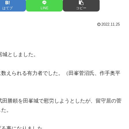
はてブ
LINE
コピー
2022.11.25
居城としました。
に数えられる有力者でした。（田峯菅沼氏、作手奥平
た武田勝頼を田峯城で慰労しようとしたが、留守居の菅
した。
げる事になりました。