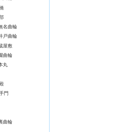
橋
部
無名曲輪
井戸曲輪
蔵屋敷
畷曲輪
本丸
殿
手門
裏曲輪