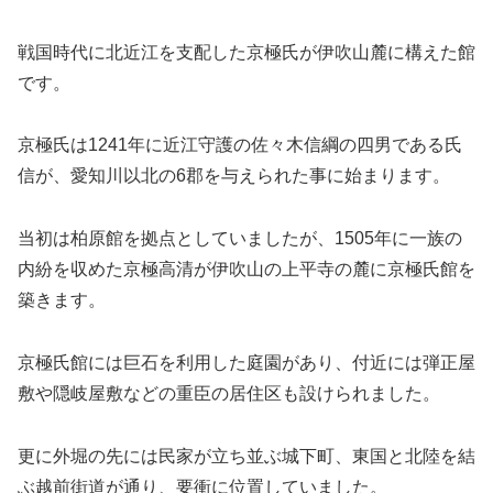
戦国時代に北近江を支配した京極氏が伊吹山麓に構えた館
です。
京極氏は1241年に近江守護の佐々木信綱の四男である氏
信が、愛知川以北の6郡を与えられた事に始まります。
当初は柏原館を拠点としていましたが、1505年に一族の
内紛を収めた京極高清が伊吹山の上平寺の麓に京極氏館を
築きます。
京極氏館には巨石を利用した庭園があり、付近には弾正屋
敷や隠岐屋敷などの重臣の居住区も設けられました。
更に外堀の先には民家が立ち並ぶ城下町、東国と北陸を結
ぶ越前街道が通り、要衝に位置していました。