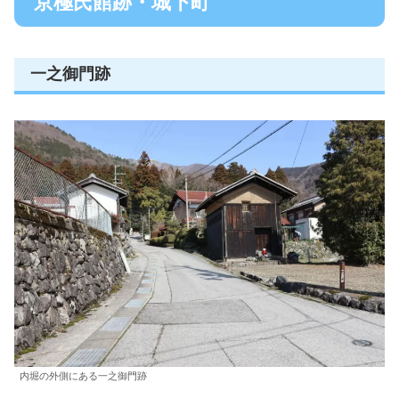
京極氏館跡・城下町
一之御門跡
内堀の外側にある一之御門跡