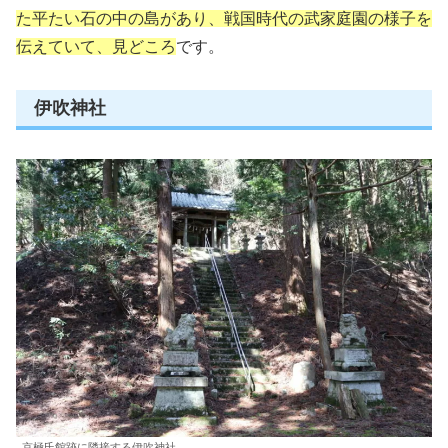
た平たい石の中の島があり、戦国時代の武家庭園の様子を
伝えていて、見どころ
です。
伊吹神社
京極氏館跡に隣接する伊吹神社