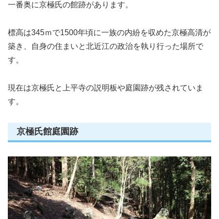
一番奥に京極氏の館跡があります。
標高は345ｍで1500年頃に一族の内紛を収めた京極高清が
築き、自身の住まいと北近江の政治を執り行った場所で
す。
現在は京極氏と上平寺の説明板や庭園跡が残されていま
す。
京極氏館庭園跡