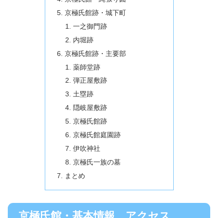
京極氏館跡・城下町
一之御門跡
内堀跡
京極氏館跡・主要部
薬師堂跡
弾正屋敷跡
土塁跡
隠岐屋敷跡
京極氏館跡
京極氏館庭園跡
伊吹神社
京極氏一族の墓
まとめ
京極氏館・基本情報、アクセス