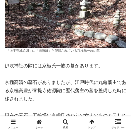
「上平寺城絵図」に「御廟所」と記載されている京極氏一族の墓
伊吹神社の隣には京極氏一族の墓があります。
京極高清の墓石がありましたが、江戸時代に丸亀藩主であ
る京極高豊が菩提寺徳源院に歴代藩主の墓を整備した時に
移されました。
現在の墓石、五輪塔は京極氏ゆかりの女人のものと云われ
ています。
メニュー
ホーム
検索
トップ
サイドバー