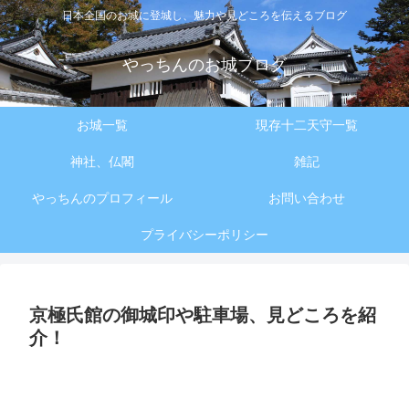
日本全国のお城に登城し、魅力や見どころを伝えるブログ
やっちんのお城ブログ
お城一覧
現存十二天守一覧
神社、仏閣
雑記
やっちんのプロフィール
お問い合わせ
プライバシーポリシー
京極氏館の御城印や駐車場、見どころを紹
介！