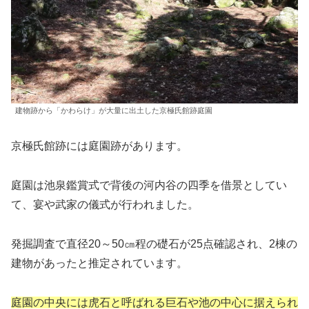
建物跡から「かわらけ」が大量に出土した京極氏館跡庭園
京極氏館跡には庭園跡があります。
庭園は池泉鑑賞式で背後の河内谷の四季を借景としてい
て、宴や武家の儀式が行われました。
発掘調査で直径20～50㎝程の礎石が25点確認され、2棟の
建物があったと推定されています。
庭園の中央には虎石と呼ばれる巨石や池の中心に据えられ