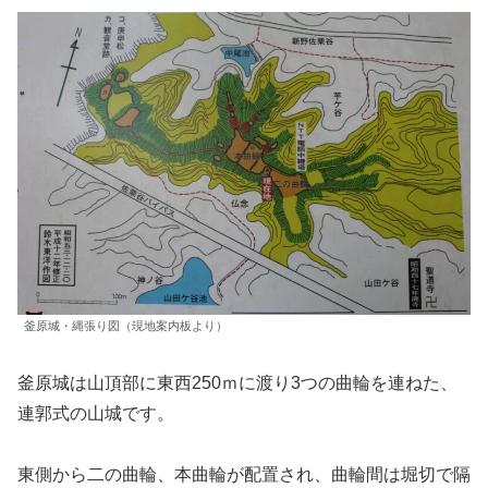
釜原城・縄張り図（現地案内板より）
釜原城は山頂部に東西250ｍに渡り3つの曲輪を連ねた、
連郭式の山城です。
東側から二の曲輪、本曲輪が配置され、曲輪間は堀切で隔