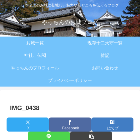
日本全国のお城に登城し、魅力や見どころを伝えるブログ
やっちんのお城ブログ
お城一覧
現存十二天守一覧
神社、仏閣
雑記
やっちんのプロフィール
お問い合わせ
プライバシーポリシー
IMG_0438
X
Facebook
はてブ