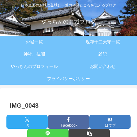
日本全国のお城に登城し、魅力や見どころを伝えるブログ
やっちんのお城ブログ
お城一覧
現存十二天守一覧
神社、仏閣
雑記
やっちんのプロフィール
お問い合わせ
プライバシーポリシー
IMG_0043
X
Facebook
はてブ