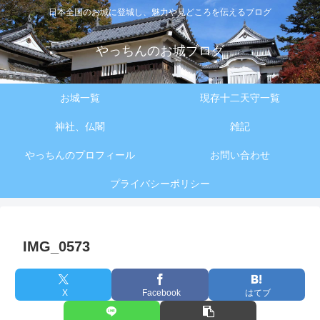
日本全国のお城に登城し、魅力や見どころを伝えるブログ
やっちんのお城ブログ
お城一覧
現存十二天守一覧
神社、仏閣
雑記
やっちんのプロフィール
お問い合わせ
プライバシーポリシー
IMG_0573
X
Facebook
はてブ