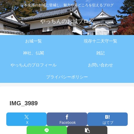
日本全国のお城に登城し、魅力や見どころを伝えるブログ
やっちんのお城ブログ
お城一覧
現存十二天守一覧
神社、仏閣
雑記
やっちんのプロフィール
お問い合わせ
プライバシーポリシー
IMG_3989
X
Facebook
はてブ