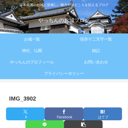
日本全国のお城に登城し、魅力や見どころを伝えるブログ
やっちんのお城ブログ
お城一覧
現存十二天守一覧
神社、仏閣
雑記
やっちんのプロフィール
お問い合わせ
プライバシーポリシー
IMG_3902
X
Facebook
はてブ