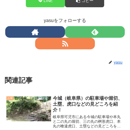
LINE
コピー
yasuをフォローする
yasu
関連記事
今城（岐阜県）の駐車場や堀切、
お城
土塁、虎口などの見どころを紹
介！
岐阜県可児市にある今城の駐車場や本丸
と二の丸の堀切、三の丸の桝形虎口、本
丸の喰違虎口、土塁などの見どころを紹