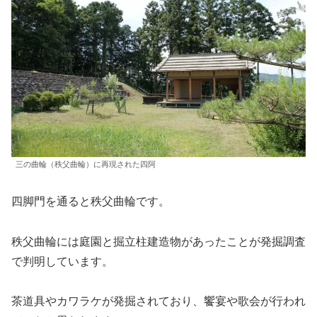
三の曲輪（秩父曲輪）に再現された四阿
四脚門を通ると秩父曲輪です。
秩父曲輪には庭園と掘立柱建造物があったことが発掘調査
で判明しています。
茶道具やカワラケが発掘されており、饗宴や歌会が行われ