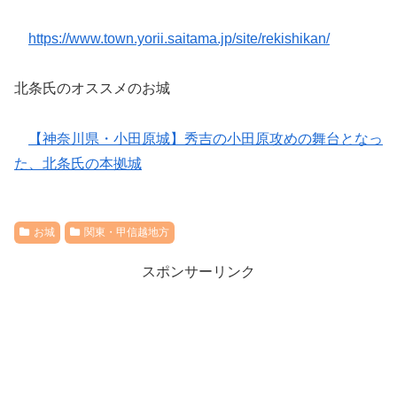
https://www.town.yorii.saitama.jp/site/rekishikan/
北条氏のオススメのお城
【神奈川県・小田原城】秀吉の小田原攻めの舞台となっ
た、北条氏の本拠城
お城
関東・甲信越地方
スポンサーリンク