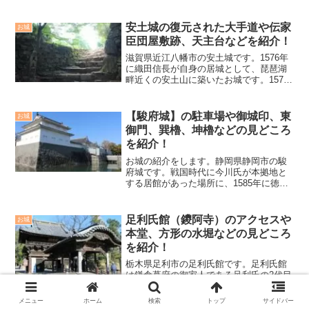
介しています。
安土城の復元された大手道や伝家
お城
臣団屋敷跡、天主台などを紹介！
滋賀県近江八幡市の安土城です。1576年
に織田信長が自身の居城として、琵琶湖
畔近くの安土山に築いたお城です。1579
年に天主が完成し信長が安土城に移り住
みました。五重七階の極彩色の豪壮な天
主が山頂に築かれ、大手道には自身の家
【駿府城】の駐車場や御城印、東
お城
臣を住まわせる為...
御門、巽櫓、坤櫓などの見どころ
を紹介！
お城の紹介をします。静岡県静岡市の駿
府城です。戦国時代に今川氏が本拠地と
する居館があった場所に、1585年に徳川
家康が駿府城を築いたと云われていま
す。豊臣秀吉の小田原征伐後に、徳川家
康が関東に移封されると、豊臣恩顧の中
足利氏館（鑁阿寺）のアクセスや
お城
村一氏が城主となります...
本堂、方形の水堀などの見どころ
を紹介！
栃木県足利市の足利氏館です。足利氏館
は鎌倉幕府の御家人である足利氏の2代目
義兼が築きました。1192年に義兼により
館内に持仏堂をつくり、後に鑁阿寺とい
メニュー
ホーム
検索
トップ
サイドバー
う足利氏一門の氏寺となります。足利家