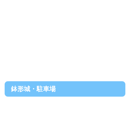
鉢形城・駐車場