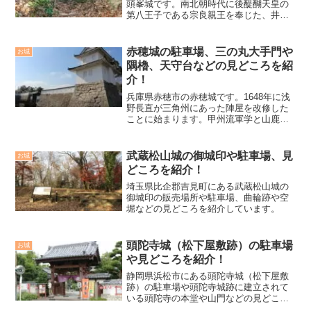
頭峯城です。南北朝時代に後醍醐天皇の
第八王子である宗良親王を奉じた、井伊
氏の山城です。1339年に北朝方の高野師
兼が攻め寄せた際、井伊氏一族の奥山朝
藤ら数百人が籠城しますが、三ヶ月の攻
赤穂城の駐車場、三の丸大手門や
お城
防の末落城しました。...
隅櫓、天守台などの見どころを紹
介！
兵庫県赤穂市の赤穂城です。1648年に浅
野長直が三角州にあった陣屋を改修した
ことに始まります。甲州流軍学と山鹿流
軍学を取り入れ、縄張りに折れを多用し
た独特な縄張りが特徴的となっていま
す。本丸に天守台が築かれますが、幕府
武蔵松山城の御城印や駐車場、見
お城
の許可が降りなかった為...
どころを紹介！
埼玉県比企郡吉見町にある武蔵松山城の
御城印の販売場所や駐車場、曲輪跡や空
堀などの見どころを紹介しています。
頭陀寺城（松下屋敷跡）の駐車場
お城
や見どころを紹介！
静岡県浜松市にある頭陀寺城（松下屋敷
跡）の駐車場や頭陀寺城跡に建立されて
いる頭陀寺の本堂や山門などの見どころ
を紹介しています。