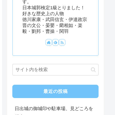
す。
日本城郭検定1級とりました！
好きな歴史上の人物
徳川家康・武田信玄・伊達政宗
晋の文公・晏嬰・藺相如・楽
毅・劉邦・曹操・関羽
最近の投稿
日出城の御城印や駐車場、見どころを