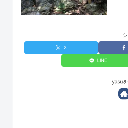
シ
X
LINE
yas