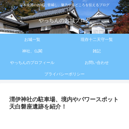
日本全国のお城に登城し、魅力や見どころを伝えるブログ
やっちんのお城ブログ
お城一覧
現存十二天守一覧
神社、仏閣
雑記
やっちんのプロフィール
お問い合わせ
プライバシーポリシー
渭伊神社の駐車場、境内やパワースポット
天白磐座遺跡を紹介！