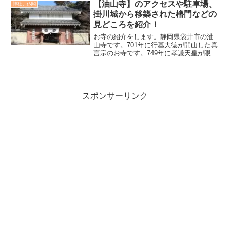
【油山寺】のアクセスや駐車場、
神社、仏閣
掛川城から移築された櫓門などの
見どころを紹介！
お寺の紹介をします。静岡県袋井市の油
山寺です。701年に行基大徳が開山した真
言宗のお寺です。749年に孝謙天皇が眼の
病気になった際に、油山寺のるりの滝に
て平癒祈願をした所、眼病が治りまし
た。このことから眼病平癒の御利益があ
り、多くの参拝者が...
スポンサーリンク