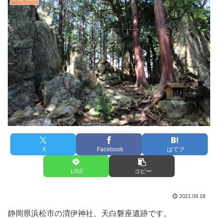
X
Facebook
はてブ
LINE
コピー
2021.09.18
静岡県浜松市の渭伊神社、天白磐座遺跡です。