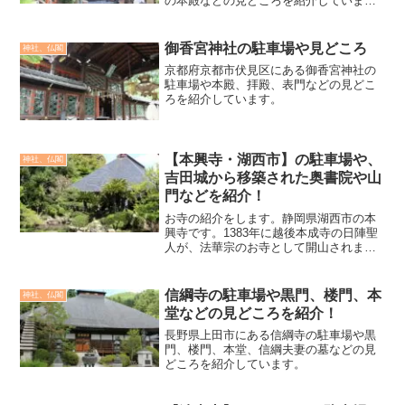
の本殿などの見どころを紹介していま
す。
御香宮神社の駐車場や見どころ
神社、仏閣
京都府京都市伏見区にある御香宮神社の
駐車場や本殿、拝殿、表門などの見どこ
ろを紹介しています。
【本興寺・湖西市】の駐車場や、
神社、仏閣
吉田城から移築された奥書院や山
門などを紹介！
お寺の紹介をします。静岡県湖西市の本
興寺です。1383年に越後本成寺の日陣聖
人が、法華宗のお寺として開山されまし
た。戦国時代には今川氏の外護を受け、
東海地方の布教の拠点として地位を確立
しました。1572年には徳川家康から朱印
信綱寺の駐車場や黒門、楼門、本
神社、仏閣
地を受け、十万石...
堂などの見どころを紹介！
長野県上田市にある信綱寺の駐車場や黒
門、楼門、本堂、信綱夫妻の墓などの見
どころを紹介しています。