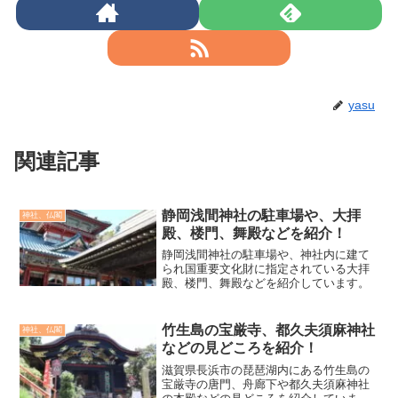
yasu
関連記事
静岡浅間神社の駐車場や、大拝
神社、仏閣
殿、楼門、舞殿などを紹介！
静岡浅間神社の駐車場や、神社内に建て
られ国重要文化財に指定されている大拝
殿、楼門、舞殿などを紹介しています。
竹生島の宝厳寺、都久夫須麻神社
神社、仏閣
などの見どころを紹介！
滋賀県長浜市の琵琶湖内にある竹生島の
宝厳寺の唐門、舟廊下や都久夫須麻神社