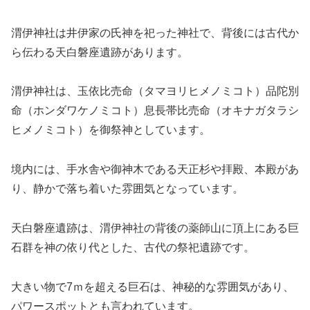
渭伊神社は井伊家の氏神を祀った神社で、背後には古代か
ら伝わる天白磐座遺跡があります。
渭伊神社は、玉依比売命（タマヨリヒメノミコト）品陀別
命（ホンダワケノミコト）息長帯比売命（オキナガタラシ
ヒメノミコト）を御祭神としています。
境内には、手水舎や御神木である天正杉や拝殿、本殿があ
り、静かで落ち着いた雰囲気となっています。
天白磐座遺跡は、渭伊神社の背後の薬師山に頂上にある巨
石群を神の依り代とした、古代の祭祀遺跡です。
大きい物で7ｍを超える巨石は、神秘的な雰囲気があり、
パワースポットとも言われています。