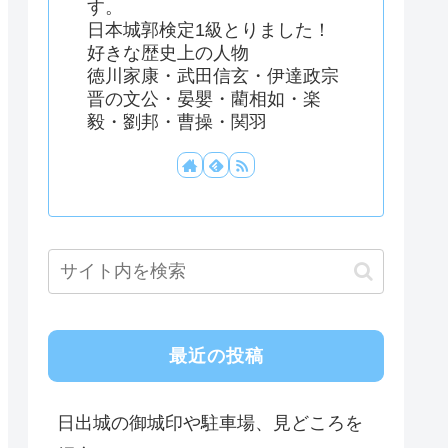
す。
日本城郭検定1級とりました！
好きな歴史上の人物
徳川家康・武田信玄・伊達政宗
晋の文公・晏嬰・藺相如・楽
毅・劉邦・曹操・関羽
最近の投稿
日出城の御城印や駐車場、見どころを