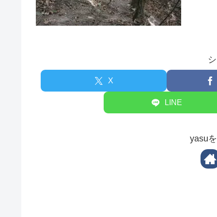
シ
X
LINE
yas