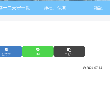
存十二天守一覧
神社、仏閣
雑記
はてブ
LINE
コピー
2024.07.14