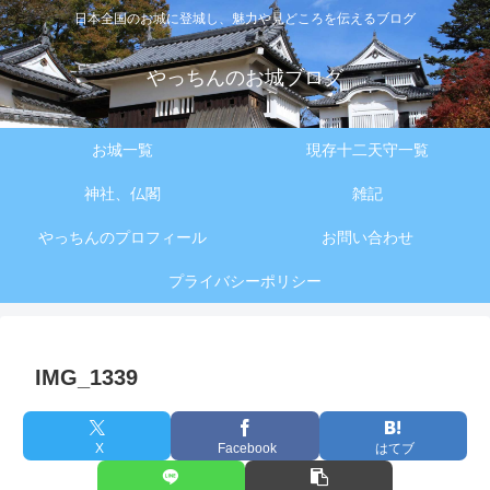
日本全国のお城に登城し、魅力や見どころを伝えるブログ
やっちんのお城ブログ
お城一覧
現存十二天守一覧
神社、仏閣
雑記
やっちんのプロフィール
お問い合わせ
プライバシーポリシー
IMG_1339
X
Facebook
はてブ