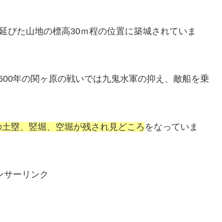
に延びた山地の標高30ｍ程の位置に築城されていま
600年の関ヶ原の戦いでは九鬼水軍の抑え、敵船を乗
の土塁、竪堀、空堀が残され見どころ
をなっていま
ンサーリンク