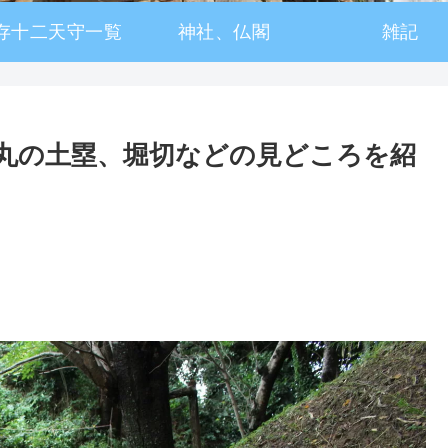
存十二天守一覧
神社、仏閣
雑記
丸の土塁、堀切などの見どころを紹