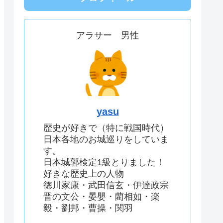
アラサー 男性
yasu
歴史が好きで（特に戦国時代）
日本各地のお城巡りをしていま
す。
日本城郭検定1級とりました！
好きな歴史上の人物
徳川家康・武田信玄・伊達政宗
晋の文公・晏嬰・藺相如・楽
毅・劉邦・曹操・関羽