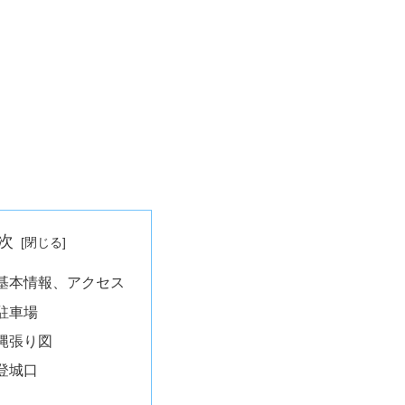
次
基本情報、アクセス
駐車場
縄張り図
登城口