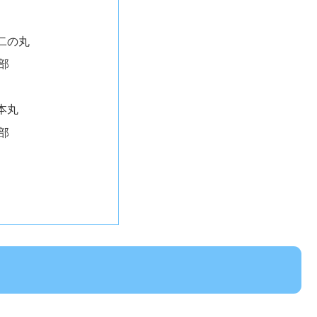
二の丸
部
本丸
部