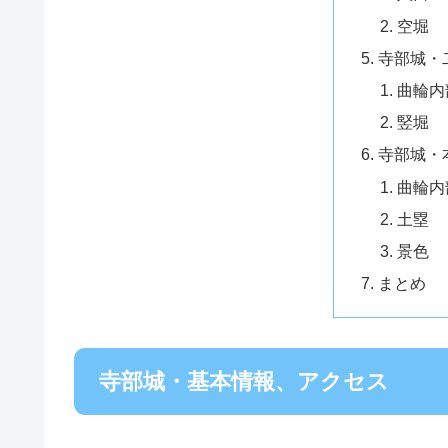
空堀
寺部城・
曲輪内
竪堀
寺部城・
曲輪内
土塁
景色
まとめ
寺部城・基本情報、アクセス