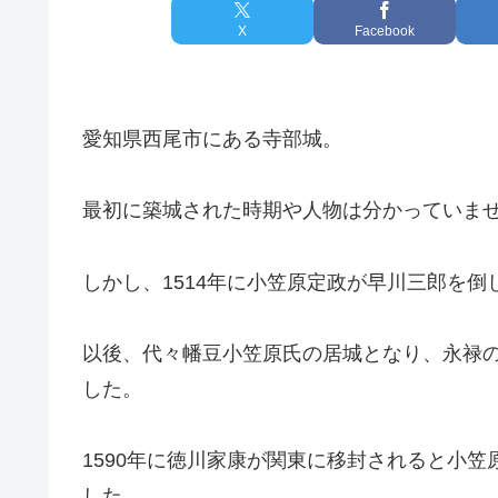
X
Facebook
愛知県西尾市にある寺部城。
最初に築城された時期や人物は分かっていま
しかし、1514年に小笠原定政が早川三郎を
以後、代々幡豆小笠原氏の居城となり、永禄
した。
1590年に徳川家康が関東に移封されると小
した。