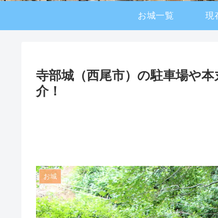
お城一覧
現
寺部城（西尾市）の駐車場や本
介！
お城