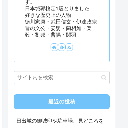
す。
日本城郭検定1級とりました！
好きな歴史上の人物
徳川家康・武田信玄・伊達政宗
晋の文公・晏嬰・藺相如・楽
毅・劉邦・曹操・関羽
最近の投稿
日出城の御城印や駐車場、見どころを