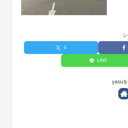
シ
X
LINE
yas