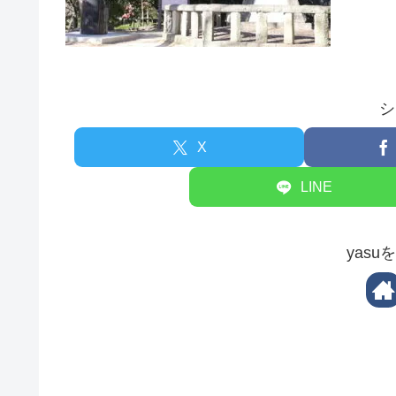
シ
X
LINE
yas