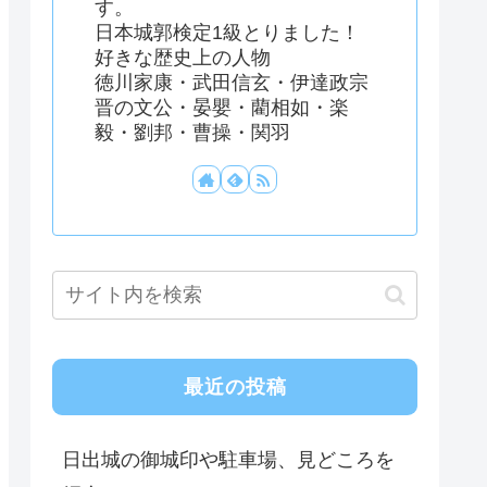
す。
日本城郭検定1級とりました！
好きな歴史上の人物
徳川家康・武田信玄・伊達政宗
晋の文公・晏嬰・藺相如・楽
毅・劉邦・曹操・関羽
最近の投稿
日出城の御城印や駐車場、見どころを