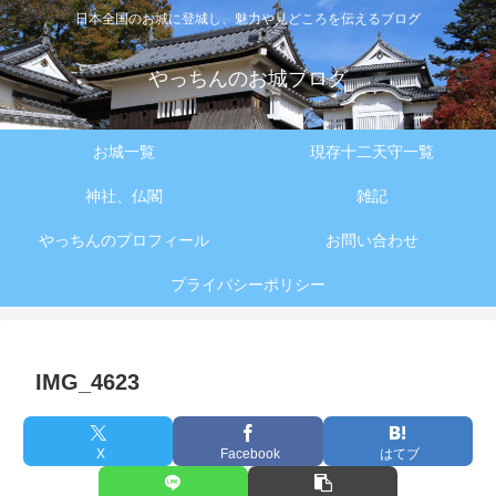
日本全国のお城に登城し、魅力や見どころを伝えるブログ
やっちんのお城ブログ
お城一覧
現存十二天守一覧
神社、仏閣
雑記
やっちんのプロフィール
お問い合わせ
プライバシーポリシー
IMG_4623
X
Facebook
はてブ