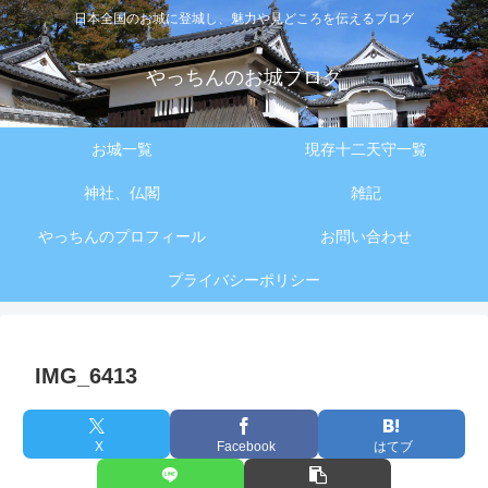
日本全国のお城に登城し、魅力や見どころを伝えるブログ
やっちんのお城ブログ
お城一覧
現存十二天守一覧
神社、仏閣
雑記
やっちんのプロフィール
お問い合わせ
プライバシーポリシー
IMG_6413
X
Facebook
はてブ