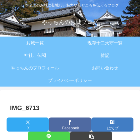
日本全国のお城に登城し、魅力や見どころを伝えるブログ
やっちんのお城ブログ
お城一覧
現存十二天守一覧
神社、仏閣
雑記
やっちんのプロフィール
お問い合わせ
プライバシーポリシー
IMG_6713
X
Facebook
はてブ