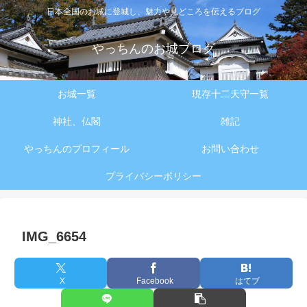
日本全国のお城に登城し、魅力や見どころを伝えるブログ
やっちんのお城ブログ
お城一覧
現存十二天守一覧
神社、仏閣
雑記
やっちんのプロフィール
お問い合わせ
プライバシーポリシー
IMG_6654
X
Facebook
はてブ