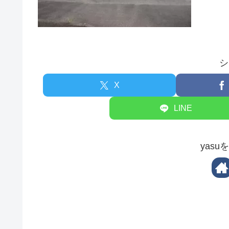
シ
X
LINE
yas