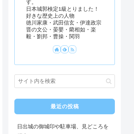
す。
日本城郭検定1級とりました！
好きな歴史上の人物
徳川家康・武田信玄・伊達政宗
晋の文公・晏嬰・藺相如・楽
毅・劉邦・曹操・関羽
最近の投稿
日出城の御城印や駐車場、見どころを