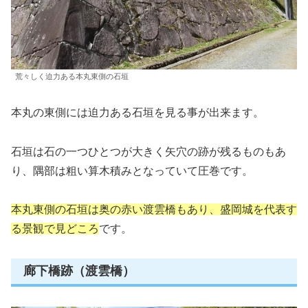
荒々しく迫力ある本丸東側の石垣
本丸の東側には迫力ある石垣を見る事が出来ます。
石垣は石の一つひとつが大きく矢穴の跡が残るものもあ
り、隅部は粗い算木積みとなっていて圧巻です。
本丸東側の石垣は奥の赤い
渡
雲橋もあり、盛岡城を代表す
る景観で見どころ
です。
廊下橋跡（渡雲橋）