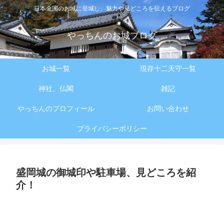
日本全国のお城に登城し、魅力や見どころを伝えるブログ
やっちんのお城ブログ
お城一覧
現存十二天守一覧
神社、仏閣
雑記
やっちんのプロフィール
お問い合わせ
プライバシーポリシー
盛岡城の御城印や駐車場、見どころを紹
介！