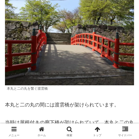
本丸と二の丸を繋ぐ渡雲橋
本丸と二の丸の間には渡雲橋が架けられています。
当時は屋根付きの廊下橋が架けられていて、本丸と二の丸
を行き来する事が出来ました。
メニュー
ホーム
検索
トップ
サイドバー