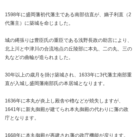
1598年に盛岡藩初代藩主である南部信直が、嫡子利直（2
代藩主）に築城を命じました。
城の縄張りは豊臣氏の重臣である浅野長政の助言により、
北上川と中津川の合流地点の丘陵部に本丸、二の丸、三の
丸などの曲輪が造られました。
30年以上の歳月を掛け築城され、1633年に3代藩主南部重
直が入城し盛岡藩南部氏の本居城となります。
1636年に本丸が炎上し殿舎や櫓などが焼失しますが、
1641年に新丸御殿が建てられ本丸御殿の代わりに藩の政
庁となります。
1668年に本丸御殿が再建され藩の政庁機能が戻ります。