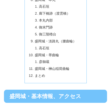
高石垣
廊下橋跡（渡雲橋）
本丸内部
御末門跡
御三階櫓台
盛岡城・淡路丸（腰曲輪）
高石垣
盛岡城・帯曲輪
彦御蔵
盛岡城・榊山稲荷曲輪
まとめ
盛岡城・基本情報、アクセス