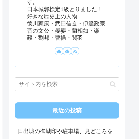
す。
日本城郭検定1級とりました！
好きな歴史上の人物
徳川家康・武田信玄・伊達政宗
晋の文公・晏嬰・藺相如・楽
毅・劉邦・曹操・関羽
最近の投稿
日出城の御城印や駐車場、見どころを