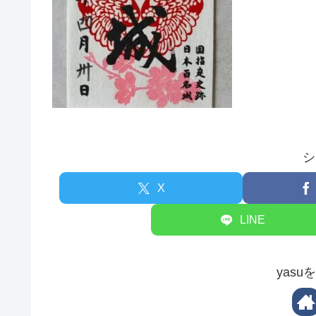
シ
X
LINE
yas