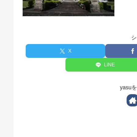
シ
X
LINE
yas