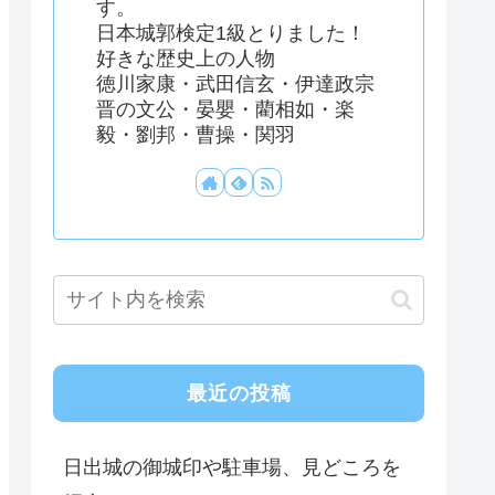
す。
日本城郭検定1級とりました！
好きな歴史上の人物
徳川家康・武田信玄・伊達政宗
晋の文公・晏嬰・藺相如・楽
毅・劉邦・曹操・関羽
最近の投稿
日出城の御城印や駐車場、見どころを