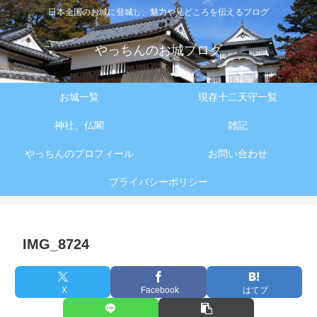
日本全国のお城に登城し、魅力や見どころを伝えるブログ
やっちんのお城ブログ
お城一覧
現存十二天守一覧
神社、仏閣
雑記
やっちんのプロフィール
お問い合わせ
プライバシーポリシー
IMG_8724
X
Facebook
はてブ