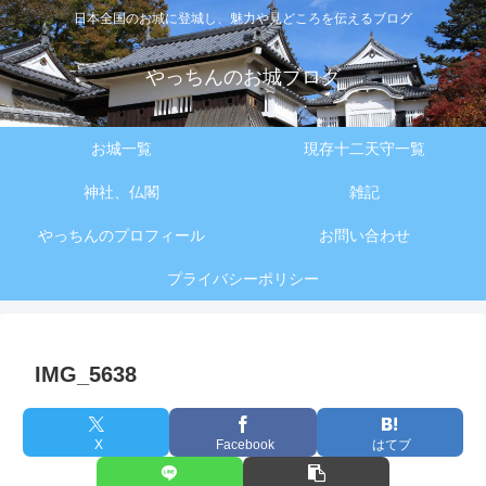
日本全国のお城に登城し、魅力や見どころを伝えるブログ
やっちんのお城ブログ
お城一覧
現存十二天守一覧
神社、仏閣
雑記
やっちんのプロフィール
お問い合わせ
プライバシーポリシー
IMG_5638
X
Facebook
はてブ