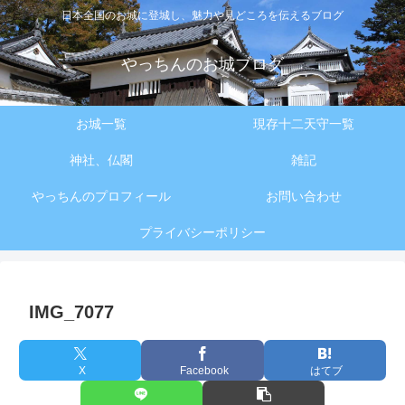
日本全国のお城に登城し、魅力や見どころを伝えるブログ
やっちんのお城ブログ
お城一覧
現存十二天守一覧
神社、仏閣
雑記
やっちんのプロフィール
お問い合わせ
プライバシーポリシー
IMG_7077
X
Facebook
はてブ