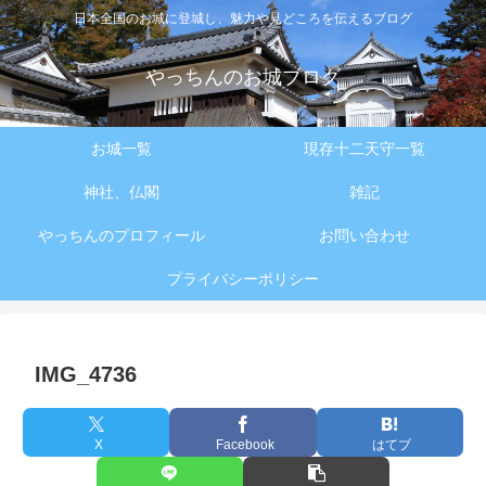
日本全国のお城に登城し、魅力や見どころを伝えるブログ
やっちんのお城ブログ
お城一覧
現存十二天守一覧
神社、仏閣
雑記
やっちんのプロフィール
お問い合わせ
プライバシーポリシー
IMG_4736
X
Facebook
はてブ