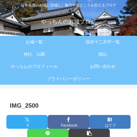
日本全国のお城に登城し、魅力や見どころを伝えるブログ
やっちんのお城ブログ
お城一覧
現存十二天守一覧
神社、仏閣
雑記
やっちんのプロフィール
お問い合わせ
プライバシーポリシー
IMG_2500
X
Facebook
はてブ