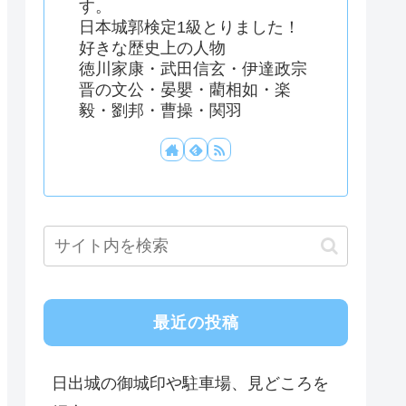
す。
日本城郭検定1級とりました！
好きな歴史上の人物
徳川家康・武田信玄・伊達政宗
晋の文公・晏嬰・藺相如・楽
毅・劉邦・曹操・関羽
最近の投稿
日出城の御城印や駐車場、見どころを