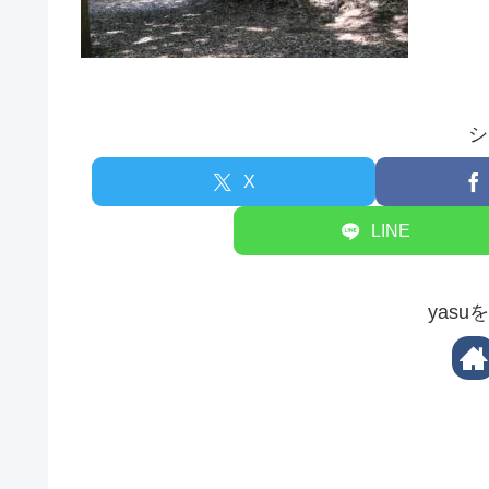
シ
X
LINE
yas