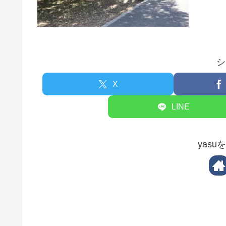
シ
X
LINE
yas