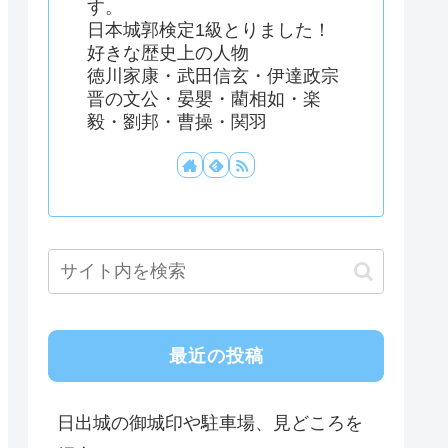
す。
日本城郭検定1級とりました！
好きな歴史上の人物
徳川家康・武田信玄・伊達政宗
晋の文公・晏嬰・藺相如・楽
毅・劉邦・曹操・関羽
最近の投稿
日出城の御城印や駐車場、見どころを