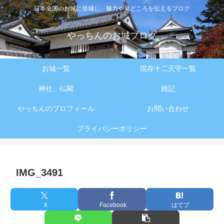
日本全国のお城に登城し、魅力や見どころを伝えるブログ
やっちんのお城ブログ
お城一覧
現存十二天守一覧
神社、仏閣
雑記
やっちんのプロフィール
お問い合わせ
プライバシーポリシー
IMG_3491
X
Facebook
はてブ