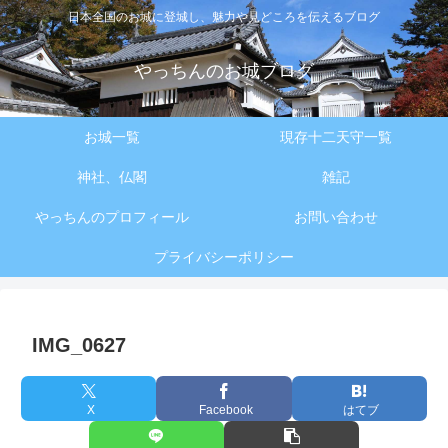
日本全国のお城に登城し、魅力や見どころを伝えるブログ
やっちんのお城ブログ
お城一覧
現存十二天守一覧
神社、仏閣
雑記
やっちんのプロフィール
お問い合わせ
プライバシーポリシー
IMG_0627
X
Facebook
はてブ