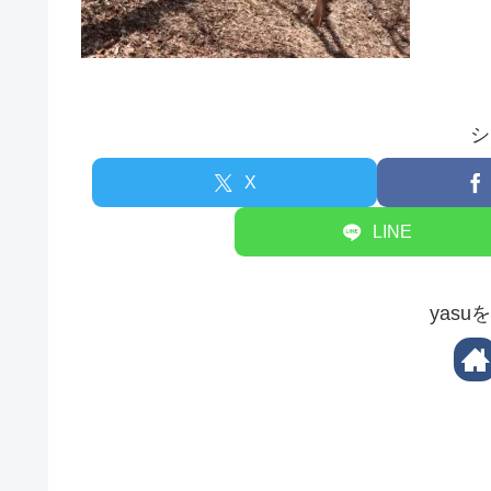
シ
X
LINE
yas