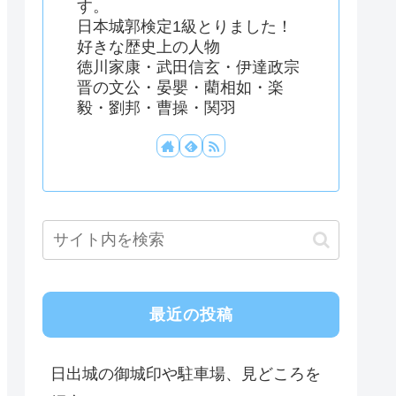
す。
日本城郭検定1級とりました！
好きな歴史上の人物
徳川家康・武田信玄・伊達政宗
晋の文公・晏嬰・藺相如・楽
毅・劉邦・曹操・関羽
最近の投稿
日出城の御城印や駐車場、見どころを