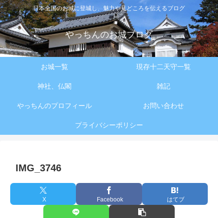
日本全国のお城に登城し、魅力や見どころを伝えるブログ
やっちんのお城ブログ
お城一覧
現存十二天守一覧
神社、仏閣
雑記
やっちんのプロフィール
お問い合わせ
プライバシーポリシー
IMG_3746
X
Facebook
はてブ