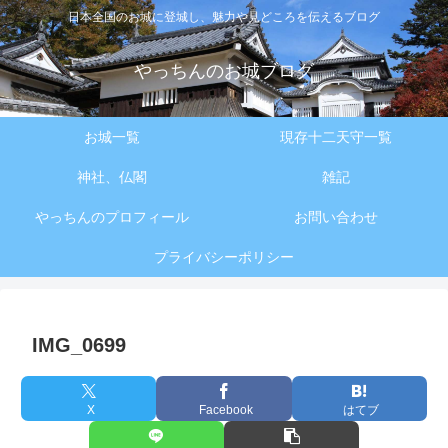
日本全国のお城に登城し、魅力や見どころを伝えるブログ
やっちんのお城ブログ
お城一覧
現存十二天守一覧
神社、仏閣
雑記
やっちんのプロフィール
お問い合わせ
プライバシーポリシー
IMG_0699
X
Facebook
はてブ