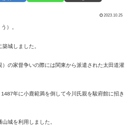
2023.10.25
ょう）。
に築城しました。
氏親）の家督争いの際には関東から派遣された太田道灌
1487年に小鹿範満を倒して今川氏親を駿府館に招き
八幡山城を利用しました。