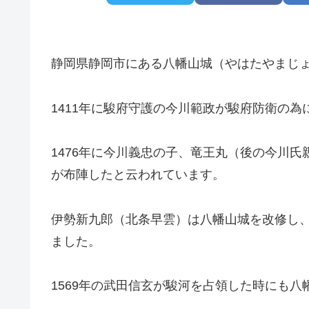
静岡県静岡市にある八幡山城（やはたやまじ
1411年に駿府守護の今川範政が駿府防衛の為
1476年に今川義忠の子、竜王丸（後の今川
が布陣したと云われています。
伊勢新九郎（北条早雲）は八幡山城を改修し、
ました。
1569年の武田信玄が駿河を占領した時にも