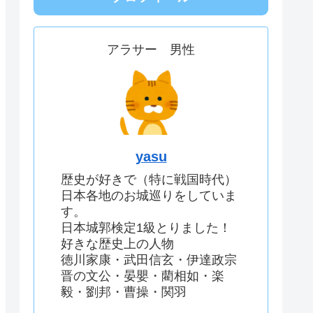
アラサー 男性
yasu
歴史が好きで（特に戦国時代）
日本各地のお城巡りをしていま
す。
日本城郭検定1級とりました！
好きな歴史上の人物
徳川家康・武田信玄・伊達政宗
晋の文公・晏嬰・藺相如・楽
毅・劉邦・曹操・関羽